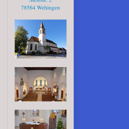
78564
Wehingen