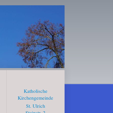
Katholische
Kirchengemeinde
St. Ulrich
Steinstr.
2